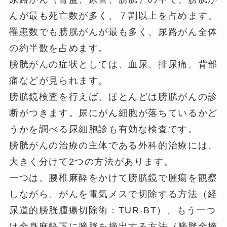
んが最も死亡数が多く、７割以上を占めます。
罹患数でも膀胱がんが最も多く、尿路がん全体
の約半数を占めます。
膀胱がんの症状としては、血尿、排尿痛、背部
痛などが見られます。
膀胱鏡検査を行えば、ほとんどは膀胱がんの診
断がつきます。尿にがん細胞が落ちているかど
うかを調べる尿細胞診も有効な検査です。
膀胱がんの治療の主体である外科的治療には、
大きく分けて2つの方法があります。
一つは、腰椎麻酔をかけて膀胱鏡で腫瘍を観察
しながら、がんを電気メスで切除する方法（経
尿道的膀胱腫瘍切除術：TUR-BT）、もう一つ
は全身麻酔下に膀胱を摘出する方法（膀胱全摘