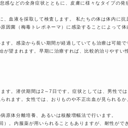
倦怠感などの全身症状とともに、皮膚に様々なタイプの発疹
に、血液を採取して検査します。 私たちの体は体内に抗
の原因菌（梅毒トレポネーマ）に感染することによって体
います。感染から長い期間が経過していても治療は可能で
開始が望まれます。早期に治療すれば、比較的治りやすい
ます。潜伏期間は2～7日です。症状としては、男性で
見られます。女性では、おりものや不正出血が見られるか
の病原体分離培養、あるいは核酸増幅法で行います。
1回）。内服薬が用いられることもありますが、耐性がで