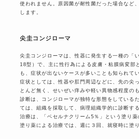
使われません。原因菌が耐性菌だった場合など
します。
尖圭コンジローマ
尖圭コンジローマは、性器に発生する一種の「い
18型）で、主に性行為による皮膚・粘膜病変部
も、症状が出ないケースが多いことも知られて
症状としては、性器や肛門周辺などに、先の尖
とんど無く、せいぜい痒みや軽い異物感程度の
診断は、コンジローマが独特な形態をしている
ては、組織を採取して、病理組織学的に診断す
治療は、「ベセルナクリーム5％」という塗り
塗り薬による治療では、週に３回、就寝時に塗