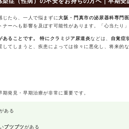
感染症（性病）の不安をお持ちの方へ｜早期受
感じたら、一人で悩まずに
大阪・門真市の泌尿器科専門
トナーへも影響を及ぼす可能性があります。「心当たり
があることです。 特にクラミジア尿道炎
などは、
自覚症
置してしまうと、疾患によっては徐々に悪化し、将来的
早期発見・早期治療が非常に重要です。
がある
い
ブツブツ
がある