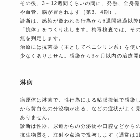
その後、3～12週間くらいの間に、発熱、全身
や血管、脳が冒されます（第3、4期）。
診断は、感染が疑われる行為から6週間経過以降
「抗体」をつくり出します。梅毒検査では、そ
無を判定します。
治療には抗菌薬（主としてペニシリン系）を使
少なくありません。感染から3ヶ月以内の治療
淋病
病原体は淋菌で、性行為による粘膜接触で感染し
から黄白色の分泌物が出る、などの症状がよく
ありません。
診断は性器、尿道からの分泌物や口腔などから
抗生物質を、注射や点滴で投与します（通常は