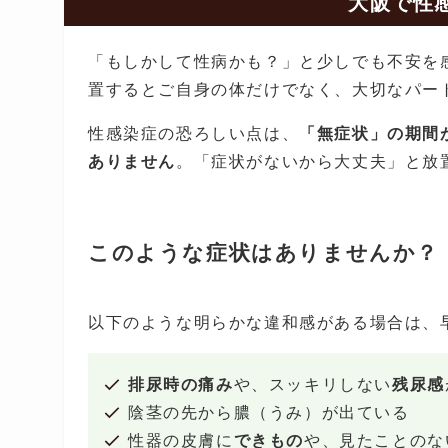
大阪で性
「もしかして性病かも？」と少しでも不安を
置するとご自身の体だけでなく、大切なパー
性感染症の恐ろしい点は、
「無症状」の期間
ありません
。「症状がないから大丈夫」と放
このような症状はありませんか？
以下のような明らかな違和感がある場合は、
排尿時の痛み
や、スッキリしない
残尿感
陰茎の先から膿（うみ）が出ている
性器の皮膚に
できもの
や、見たことのな